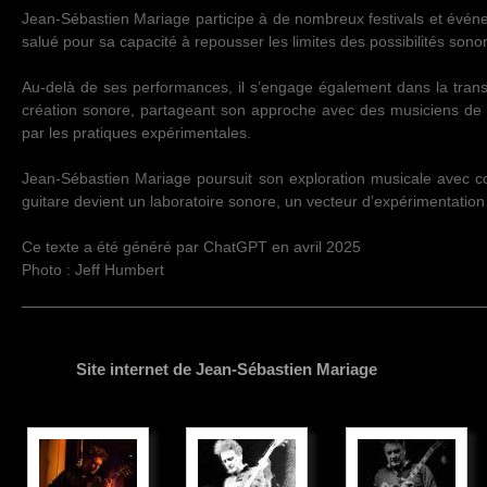
Jean-Sébastien Mariage participe à de nombreux festivals et événe
salué pour sa capacité à repousser les limites des possibilités sonor
Au-delà de ses performances, il s’engage également dans la transmi
création sonore, partageant son approche avec des musiciens de to
par les pratiques expérimentales.
Jean-Sébastien Mariage poursuit son exploration musicale avec co
guitare devient un laboratoire sonore, un vecteur d’expérimentation
Ce texte a été généré par ChatGPT en avril 2025
Photo : Jeff Humbert
Site internet de Jean-Sébastien Mariage