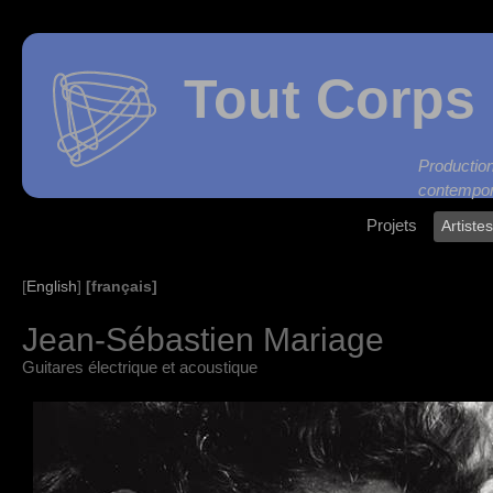
Tout Corps 
Produc
contempor
Projets
Artiste
[français]
[
English
]
Jean-Sébastien Mariage
Guitares électrique et acoustique