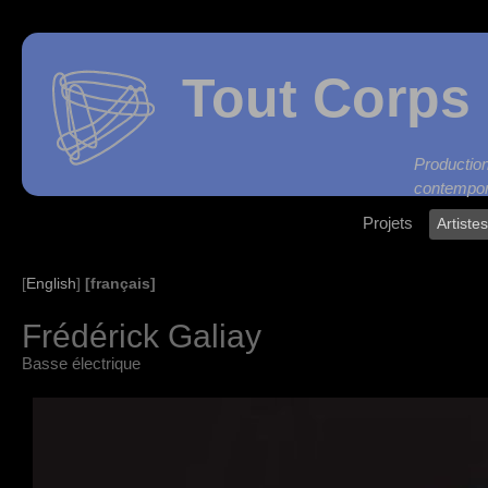
Tout Corps 
Produc
contempor
Projets
Artiste
[français]
[
English
]
Frédérick Galiay
Basse électrique