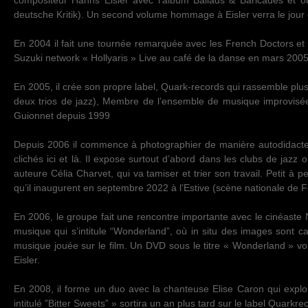
compositeur Hanns Eisler avec l’album Ballads & Baricades et o
deutsche Kritik). Un second volume hommage à Eisler verra le jour 
En 2004 il fait une tournée remarquée avec les French Doctors e
Suzuki network « Hollyaris » Live au café de la danse en mars 2005
En 2005, il crée son propre label, Quark-records qui rassemble plus
deux trios de jazz), Membre de l’ensemble de musique improvisé
Guionnet depuis 1999
Depuis 2006 il commence à photographier de manière autodidacte
clichés ici et là. Il expose surtout d’abord dans les clubs de jazz 
auteure Célia Charvet, qui va tamiser et trier son travail. Petit à p
qu’il inaugurent en septembre 2022 à l’Estive (scène nationale de Foi
En 2006, le groupe fait une rencontre importante avec le cinéaste
musique qui s’intitule “Wonderland”, où in situ des images sont ca
musique jouée sur le film. Un DVD sous le titre « Wonderland » vo
Eisler.
En 2008, il forme un duo avec la chanteuse Elise Caron qui explor
intitulé ”Bitter Sweets” » sortira un an plus tard sur le label Quarkre