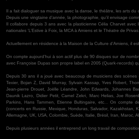
Il a fait dialoguer sa musique avec la danse, le théâtre, les arts d
Depuis une vingtaine d’année, la photographie, qu’il envisage comme
Il collabore depuis 3 ans avec la plasticienne Célia Charvet avec
nationales ‘L’Estive à Foix, la MCA à Amiens et le Théatre de Privas
Actuellement en résidence à la Maison de la Culture d’Amiens, il est 
On compte aujourd’hui à son actif plus de 90 disques sur de nombre
avec Françoise Dupas son propre label en 2005 (Quark-records) qui
Depuis 30 ans il a joué avec beaucoup de musiciens des scènes e
Texier, Bojan Z, David Murray, Sylvain Kassap, Yves Robert, Tho
Jean-pierre Drouet, Joëlle Léandre, John Edwards, Johannes Baue
Daunik Lazro, Didier Petit, Camel Zekri, Marc Helias, Joe Rosenb
Parkins, Hans Tammen, Etienne Bultingaire, etc... On compte d
(concerts en Russie, Mexique, Honduras, Salvador, Kazakhstan, Kir
Allemagne, UK, USA, Colombie, Suède, Italie, Brésil, Iran, Maroc, Al
Depuis plusieurs années il entreprend un long travail de compositi