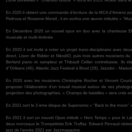
Lucie Borleteau « “Chanson douce” » sortit en 2019. Acteur dans le
En 2020 il obtient une commande d’écriture de la MCA d’Amiens pou
Pedrosa et Roxanne Moreil., il en sortira une œuvre intitulée « “M
En Décembre 2020 un nouvel opus en duo avec la chanteuse Elis
musicale et multi-timbrée.
En 2020 il est invité à créer un projet trans-disciplinaire avec de
direct, Lison de Ridder et NikodiO, puis trois autres musiciens d
Berland piano et sampleur et Thibault Cellier contrebasse. Ils é
d’’Orléans (45), Atlantic Jazz Festival à Brest (29), Jazzdor - Maiso
En 2020 avec les musiciens Christophe Rocher et Vincent Courtoi
proposer l’élaboration d’un travail musical autour de ses photogr
projection des photographies, « Champs de batailles » sera crée e
En 2021 sort le 3 ème disque de Supersonic « “Back to the moon” 
En 2021 il sort un nouvel Opus intitulé « Hors Temps » pour le Labe
deux morceaux le Trompettiste Erik Truffaz. Edward Perraud obtient 
jazz de l’année 2021 par Jazzmagazine.