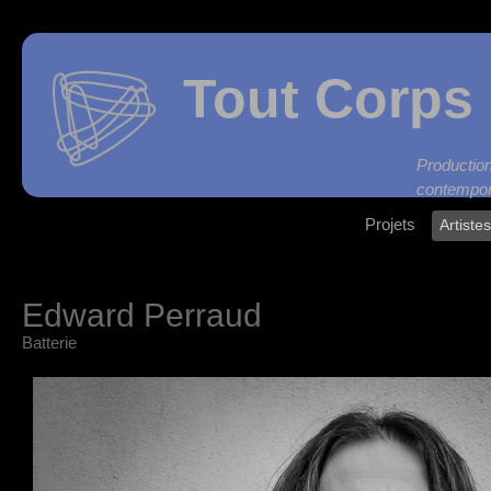
Tout Corps 
Produc
contempor
Projets
Artiste
Edward Perraud
Batterie