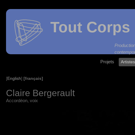
Tout Corps 
Produc
contempor
Projets
Artiste
[français]
[
English
]
Claire Bergerault
Accordéon, voix