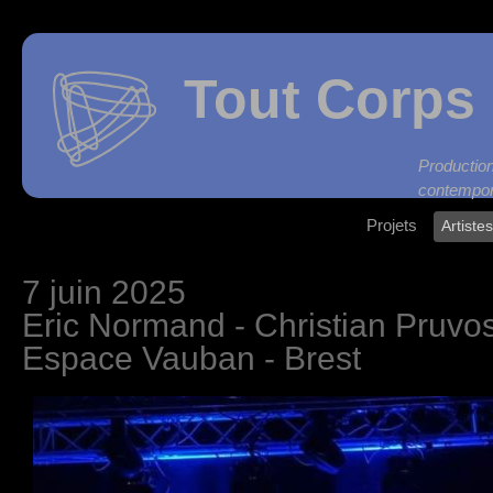
Tout Corps 
Produc
contempor
Projets
Artiste
7 juin 2025
Eric Normand - Christian Pruvo
Espace Vauban - Brest