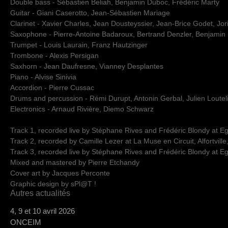
Double bass - Sébastien Beliah, Benjamin Duboc, Frédéric Marty
Guitar - Giani Caserotto, Jean-Sébastien Mariage
Clarinet - Xavier Charles, Jean Dousteyssier, Jean-Brice Godet, Jor
Saxophone - Pierre-Antoine Badaroux, Bertrand Denzler, Benjamin
Trumpet - Louis Laurain, Franz Hautzinger
Trombone - Alexis Persigan
Saxhorn - Jean Daufresne, Vianney Desplantes
Piano - Alvise Sinivia
Accordion - Pierre Cussac
Drums and percussion - Rémi Durupt, Antonin Gerbal, Julien Loutel
Electronics - Arnaud Rivière, Diemo Schwarz
Track 1, recorded live by Stéphane Rives and Frédéric Blondy at Eg
Track 2, recorded by Camille Lezer at La Muse en Circuit, Alfortvill
Track 3, recorded live by Stéphane Rives and Frédéric Blondy at Egl
Mixed and mastered by Pierre Etchandy
Cover art by Jacques Perconte
Graphic design by sPl@T !
Autres actualités
4, 9 et 10 avril 2026
ONCEIM