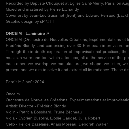
Recorded by Baptiste Chouquet at Eglise Saint-Merry, Paris, on Au
Mixed and mastered by Pierre Etchandy
Cover art by Jean-Luc Guionnet (front) and Edward Perraud (back)
Graphic design by sPl@T !
ONCEIM - Laminaire
ONCEIM (Orchestre de Nouvelles Créations, Expérimentations et Im
Frédéric Blondy, and comprising over 30 European improvisers an
Through the in-depth exploration of improvisational practices, t
musician were one tool within a toolbox, all at the service of the
each other, we overlap, we manufacture, we shape, we listen, we l
present and we aim to seize it and extract all its radiance. These d
Paraît le 2 août 2024
Onceim
Orchestre de Nouvelles Créations, Expérimentations et Improvisati
Artistic Director - Frédéric Blondy
Violin - Patricia Bosshard, Prune Bécheau
Viola - Cyprien Busolini, Elodie Gaudet, Julia Robert
Cello - Félicie Bazelaire, Anaïs Moreau, Deborah Walker