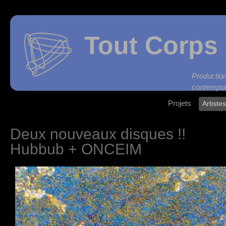
Tout Corps 
Produc
contempor
Projets
Artiste
Deux nouveaux disques !!
Hubbub + ONCEIM