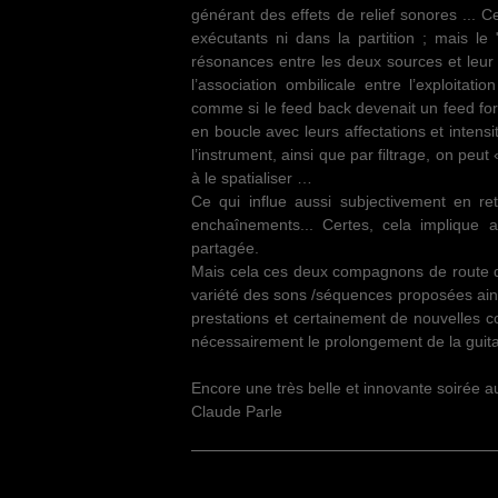
générant des effets de relief sonores ... C
exécutants ni dans la partition ; mais le
résonances entre les deux sources et leur di
l’association ombilicale entre l’exploita
comme si le feed back devenait un feed fort
en boucle avec leurs affectations et intensi
l’instrument, ainsi que par filtrage, on peu
à le spatialiser …
Ce qui influe aussi subjectivement en ret
enchaînements... Certes, cela implique a
partagée.
Mais cela ces deux compagnons de route de 
variété des sons /séquences proposées ains
prestations et certainement de nouvelles co
nécessairement le prolongement de la guit
Encore une très belle et innovante soirée a
Claude Parle