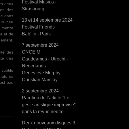
Festival Musica -
des deux
Strasbourg
ion des
ide dans
13 et 14 septembre 2024
 un peu
Festival Friends
à mettre
Bab’ilo - Paris
ée et de
quement,
7 septembre 2024
ONCEIM
ité des
té très
Gaudeamus - Utrecht -
Nederlands
 subtile
Genevieve Murphy
 futures
Christian Marclay
’est pas
2 septembre 2024
Parution de l’article "Le
geste artistique improvisé"
dans la revue neutre
Deux nouveaux disques !!