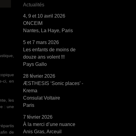
Actualités
4, 9 et 10 avril 2026
ONCEIM
Nantes, La Haye, Paris
5 et 7 mars 2026
Les enfants de moins de
ustique,
douze ans volent !!!
Pays Gallo
copique
28 février 2026
-ci, en
ÆSTHESIS ‘Sonic places’ -
Krema
Consulat Voltaire
nte, les
Paris
re : une
7 février 2026
À la merci d’une nuance
épartis
Anis Gras, Arceuil
afin de