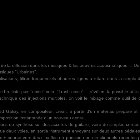
e de la diffusion dans les musiques & les oeuvres acousmatiques ... 
usiques "Urbaines".
isations, filtres fréquenciels et autres lignes à retard dans la simple d
 bruitiste puis "noise" voire "Trash noise" ... révèlent la possible utilis
echnique des injections multiples, on voit le mixage comme outil de c
red Galiay, en compositeur, créait, à partir d’un matériau préparé et
mposition instantanée d’un nouveau genre...
locs de synthèse sur des accords de guitare, voire de simples cordes 
dale deux voies, en sortie instrument envoyant sur deux autres pédale
mix + source vers deux baffles en principe non directionnels (orientés 