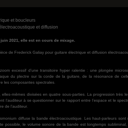
rique et boucleurs
lectroacoustique et diffusion
juin 2021, elle est en cours de mixage.
e de Frederick Galiay pour guitare électrique et diffusion électroaco
om excessif d’une transitoire hyper ralentie : une plongée micros
aque du plectre sur la corde de la guitare, de la résonance de celle
ire les composantes spectrales.
, elles-mêmes divisées en quatre sous-parties. La progression très le
 l’auditeur à se questionner sur le rapport entre l’espace et le spect
e de l’auditeur.
smonium diffuse la bande électroacoustique. Les haut-parleurs sont r
ète possible, le volume sonore de la bande est longtemps subliminal, 