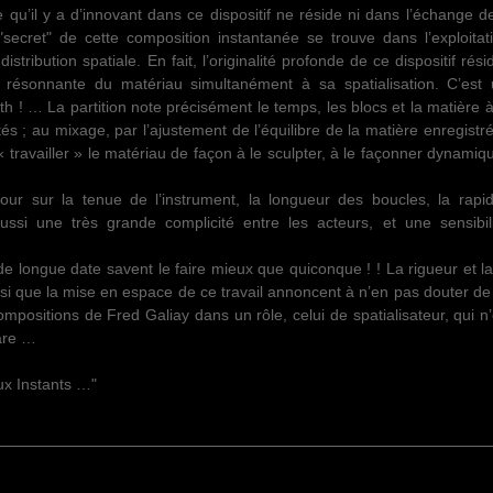
e qu’il y a d’innovant dans ce dispositif ne réside ni dans l’échange 
 "secret" de cette composition instantanée se trouve dans l’exploitat
stribution spatiale. En fait, l’originalité profonde de ce dispositif rés
tion résonnante du matériau simultanément à sa spatialisation. C’est
h ! … La partition note précisément le temps, les blocs et la matière 
tés ; au mixage, par l’ajustement de l’équilibre de la matière enregistr
t « travailler » le matériau de façon à le sculpter, à le façonner dynami
our sur la tenue de l’instrument, la longueur des boucles, la rapid
ussi une très grande complicité entre les acteurs, et une sensibili
longue date savent le faire mieux que quiconque ! ! La rigueur et la
i que la mise en espace de ce travail annoncent à n’en pas douter de
mpositions de Fred Galiay dans un rôle, celui de spatialisateur, qui n
are …
ux Instants …"