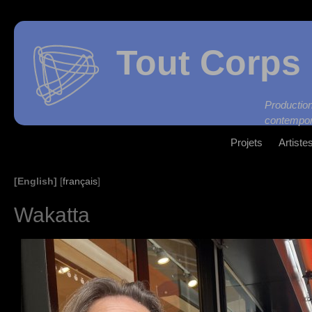
Tout Corps 
Produc
contempor
Projets
Artiste
[English]
[
français
]
Wakatta