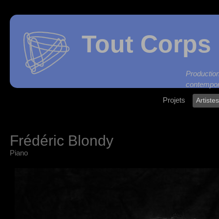
Tout Corps 
Produc
contempor
Projets
Artiste
Frédéric Blondy
Piano