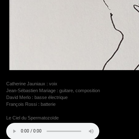
Catherine Jauniaux : voix
Jean-Sébastien Mariage : guitare, composition
David Merlo : basse électrique
François Rossi : batterie
Le Ciel du Spermatozoïde