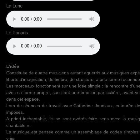
La Lune
Le Panaris
L’idée
Constituée de quatre musiciens autant aguerris aux musiques expéri
liberté d’imagination, de timbre, de structure, à une forme reconn
Les morceaux fonctionnent sur une idée simple : la rencontre d’une
avec sa forme propre, suscitant une émotion particulière, ayant voca
dans cet espace.
Lors de séances de travail avec Catherine Jauniaux, entourée de 
imposés.
A priori inchantable, ils se sont avérés faire sens avec la musi
chantable ».
La musique est pensée comme un assemblage de codes simples et f
voix.