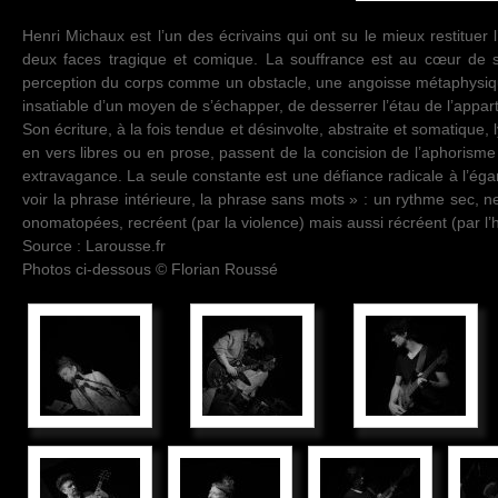
Henri Michaux est l’un des écrivains qui ont su le mieux restituer
deux faces tragique et comique. La souffrance est au cœur de 
perception du corps comme un obstacle, une angoisse métaphysique
insatiable d’un moyen de s’échapper, de desserrer l’étau de l’appa
Son écriture, à la fois tendue et désinvolte, abstraite et somatique,
en vers libres ou en prose, passent de la concision de l’aphorisme à
extravagance. La seule constante est une défiance radicale à l’égar
voir la phrase intérieure, la phrase sans mots » : un rythme sec, ne
onomatopées, recréent (par la violence) mais aussi récréent (par l’
Source : Larousse.fr
Photos ci-dessous © Florian Roussé